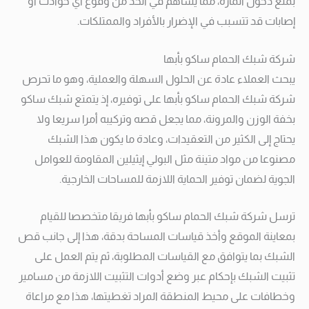
بمنع دخول المارة، مما يساهم في الحد من وقوع أي حوادث أو
إصابات قد تتسبب في الإضرار بالأفراد والممتلكات.
شركة شبك الحمام ساكو بأبها
يبحث العملاء عادة عن الحلول السهلة والعملية، وهو ما تحرص
شركة شبك الحمام ساكو بأبها على توفيره، إذ يتمتع شبك ساكو
بخفة الوزن والمرونة، مما يجعل قصه وتركيبه أمرا سريعا ولا
يحتاج إلى الكثير من التعقيدات، وعادة ما يكون هذا الشبك
مصنوعا من مواد متينة مثل البولي إيثيلين المقاومة للعوامل
الجوية لضمان توفير الحماية اللازمة للمساحات الخارجية.
ترسل شركة شبك الحمام ساكو بأبها فريقا متخصصا للقيام
بمعاينة الموقع وأخذ قياسات المساحة بدقة، هذا إلى جانب قص
الشبك بما يتوافق مع القياسات المطلوبة، ثم يتم العمل على
تثبيت الشبك بإحكام عبر وضع أدوات التثبيت اللازمة من مسامير
وخطافات على محيط المنطقة المراد تغطيتها، هذا مع مراعاة