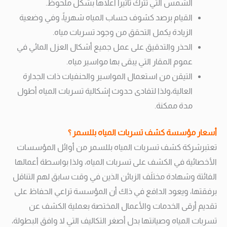
الشمس التي تترك تأثيرا أعلاها بشكل ملحوظ.
القيام برصد كشوف حساب المياه شهرياً، وفي وضعية
الزيادة يكمل التحقق من وجود تسربات مياه.
الحذر والتدقيق على عمل جميع أشكال العزل المائي في
عموم المقار التي يبقى بها مواسير مياه.
التيقن من استعمال المواسير والحنفيات ذات الجدارة
العالية،ولذا لتفادى حدوث إشكالية تسربات المياه أطول
مدة ممكنة.
أسعار مؤسسة كشف تسربات المياه بللسمر ؟
تعتبرشركة كشف تسربات المياه بللسمر من أوائل المؤسسات
الأخصائية في الكشف على تسربات المياه، ولذا بواسطة أعمالها
الفائتة وشهادة مختلَف الزبائن الذين في وقت سابق لهم التناقل
برفقتها، ويعود الدافع في ذاك أن المؤسسة تراعي الحفاظ على
تقديم أرقى الخدمات والأعمال المختصة بعملية الكشف عن
تسربات المياه وصيانتها بدل أصغر التكاليف التي لا وافق البطولة،