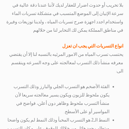
بلا تخريب أو حدوث اضرار للعقار لديك لأننا عندنا دقة عالية في
سرعة الإتيان إلى الموضع المتسبب في متشكلة تسربات الماء
واستخدام اجدد اجهزة صرح تسربات المياه ، ولدينا توزيعات وفيرة
في مناطق المملكة يمكن لك التخابر لنا من خلالهم
انواع التسربات التي يجب ان تعزل
يحتسب تسرب المياه من الامور المرئيه بالنسبه لنا إلا أن يقتضي
معرفه منشأ ذلك التسرب لمعالجته على وجه السرعه وينقسم
الى:
الفئة الأضخم هو التسرب الجلي والبارز وذلك التسرب
يكون ملحوظ للزبون ويكون يسير معالجته سريعا لأن
منشأ التسرب ملحوظ وظاهر دون أعلن، فواضح في
المواسير أو على الأسطح.
النمط الـ2 هو التسرب المخبأ وذلك النمط لم يكون واضحا
ويتطلب جهد هائل من خلالك للوقوف على مكان التسرب