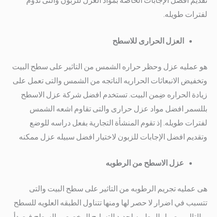
تقديم افضل الإجابات الخاصه بمواد العزل للزبون والتى تدوم
لفترات طويله.
العزل الحرارى للاسطح
هو عمليه عزل وحظر حراره الشمس من التاثير على سطح البيت
وتخفيض الانبعاثات الحراريه الناتجه من الشمس والتى تعمل على
زيادة الحراره ضِمن البيت.
تستخدم افضل شركة عزل الاسطح
بللسمر افضل مواد عزل حرارى والتى تقاوم اشعه الشمس
لفترات طويله.
إذ تقوم المنشأة التجارية بفعل دراسه للوضع
وتقديم افضل الإجابات للزبون لاختيار افضل سبيله عزل ممكنه
عزل الاسطح من الرطوبه
هى عمليه تجريم الرطوبه من التاثير على سطح البيت والتى
تتسبب في اضرار لا حصر لها ومنها تتناول الطبقه العلويه للسطح
وبالتالى وصول الرطوبه لحديد التسليح المخصص بالسطح فيصدأ.