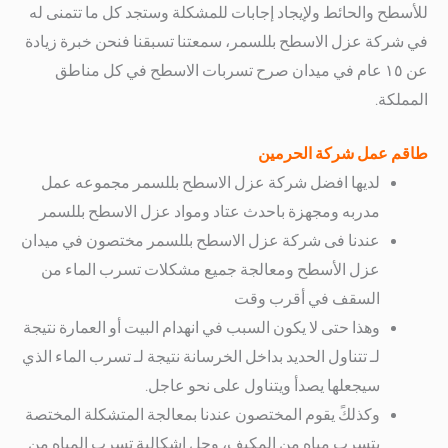
للأسطح والحائط ولإيجاد إجابات للمشكلة وستجد كل ما تتمنى له
في شركة عزل الاسطح بللسمر،
سمعتنا تسبقنا فنحن خبرة زيادة
عن ١٥ عام في ميدان صرح تسربات الاسطح في كل مناطق
المملكة.
طاقم عمل شركة الحرمين
لديها افضل شركة عزل الاسطح بللسمر مجموعه عمل
مدربه ومجهزة باحدث عتاد ومواد عزل الاسطح بللسمر
عندنا فى شركة عزل الاسطح بللسمر مختصون في ميدان
عزل الأسطح ومعالجة جميع مشكلات تسرب الماء من
السقف في أقرب وقت
وهذا حتى لا يكون السبب في انهدام البيت أو العمارة نتيجة
لـ تتناول الحديد بداخل الخرسانة نتيجة لـ تسرب الماء الذي
سيجعلها يصدأ ويتناول على نحو عاجل.
وكذلكً يقوم المختصون عندنا بمعالجة المتشكلة المختصة
بتسرب مياه من المكيف، وحل إشكالية تسرب المياه من