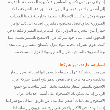
إحترافي من دون تكسير المواسير فالأجهزة المخصصة بنا دقيقة
إلى أقصى ما تظن عزيزي الزبون،
فلا تقلق عند الشركة حلولا
فورية وحتى لو كانت الإشكالية ضخمة وخارجية فلدينا المعدات
الضرورية لذا وبأفضل مختصون ماهرين.
إضافة إلى ذلك توافر
جهاز أعلن التسربات الدولي، فإذا كنت ترغب التميز والكفاءة في
المجهود
اتصل على أجود شركة عزل الاسطح بللسمر نصلك اينما
كنت.
تقوم الشركة بتحديد مواد عزل الاسطح بللسمر والتى تتحدد
تبعا للظروف المناخيه طوال العام ومواد العزل المستخدمه.
اسعار تساجلية تقدمها شركتنا
من ميزات شركة عزل الاسطح بللسمر انها تمنح عروض اسعار
مخفضه وخدمه فاخرة فى نفس الدهر
تتيح افضل شركة عزل
الاسطح بللسمر اسعار مخفضة بشكل كبير تتناسب مع جميع
الزبائن
إذ أنك يمكن لك الاستحواذ على أسمى خدمات عزل
الاسطح والحمامات.
أصغر التكاليف عن طريق التناقل مع شركتنا
إذ اننا نهدف في الأكبر والآخر على ربح ثقة الزبون وإرضائه
لذا