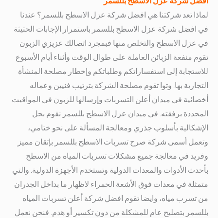
افضل شركة عزل الاسطح بللسمر
لماذا تعد شركتنا هي افضل شركة عزل الاسطح بللسمر؟
عندنا
في افضل شركة عزل الاسطح بللسمر باستمرار الإجابات الحثيثة
في عزل الاسطح والتخلص منها
فبمجرد اتصالك عزيزي الزبون
تقوم منفعة الزبائن العاملة على طوال الوقت وأثناء أيام الأسبوع
للاستجابة إلى استفساراتكم وطلباتكم وإخطار مصلحة المنشأة
التجارية بها.
وتوا تقوم مصلحة الشركة بترتيب فنيين وعماله
أخصائية في ميدان أعلن التسربات وإرسالها للزبون في المواقيت
المحددة برفقته.
في ميدان عزل الاسطح بللسمر نقوم بحل
الإشكالية بأسلوب جذري ومعالجة المسألة على نحو ختامي،
وتعمل أسمى شركة صرح تسربات الاسطح بللسمر بإتقان مميز
وفريد في معالجة جميع مشكلات تسربات المياه من الاسطح
بأحدث الأدوات والمعدات الدولية وتستخدم الأجهزة الدولية.
والتي
متمثلة في معدات فوق الأشعة الحمراء لاظهار ما بداخل الجدران
من تسرب مياه، وايضا تقوم افضل شركة أعلن تسربات المياه
بللسمر بتصليح عام للمشكلة من دون تكسير أو هدم.
فنحن نعمل