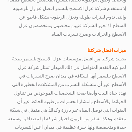
إذ تستخدم شركة عزل الاسطح بللسمر افضل عوازل للرطوبه
والتى تدوم لفترات طويله وتعزل الرطوبه بشكل قاطع عن
السطح.
إذ تحوز الشركة فنيين مختصون ومتخصصون عزل
الاسطح والخزانات وصرح تسربات المياه.
ميزات افضل شركتنا
تجسد شركتنا من افضل مؤسسات عزل الاسطح بللسمر نتيجةً
لمواكبه التقدم المتواصل فى ذلك الميدان
تمتاز شركة عزل
الاسطح بللسمر أنها السبّاقة في ميدان صرح التسربات في
الأسطح، غير أن متشكلة التسرب
من المشكلات الخطيرة التي
تهدد حياة البيت
وأيضا صحة الشخصيات الموجودين من تتناول
الحوائط والأسطح وانتشار الحشرات ورطوبة الحائط،غير أن
القنوات التي توصل المياه غير بارزة وكذلكً هي متمثل في شبكة
معقدة.
وهكذا تفتقر من الزبون اختيار شركة لها مصداقية وسمعة
جيدة ومتخصصة ولها خبرة عظيمة في ميدان أعلن التسربات