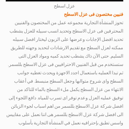
عزل اسطح
فنيين مختصون فى عزل الاسطح
تحوز المنشأة التجارية مجموعه عمل من المختصون والفنيين
المحترفين فى عزل الاسطح وتحديد انسب سبيله للعزل
يشطب
تحديد افضل الإجابات وعرضها على الزبون ليختار افضل سبيله
ممكنه لعزل السطح مع تقديم الارشادات لتحديد وجهته للطريق
السليم.
حتى الآن ذاك يشطب تحديد كميه ومواد العزل التى
ستستخدم من قبل الفنيين الاحترافيين فى عزل الاسطح بللسمر.
ثم تبدا العمليه باستعمال اجدد الاجهزة ويحدث تغطيه جوانب
السطح واى شروخ متواابها وجعل السطح منبسط.
في أعقاب
الانتهاء من عزل السطح يكمل ملء السطح بالماء للتاكد من
توفيق عمليه العزل وعدم توفر اى تسرب للمياه.
دافع اللجوء إلى
افضل شركة عزل الاسطح بللسمر
من اهم اسباب لجوء الزبائن
الى افضل شركة عزل الاسطح بللسمر هى اننا نعمل على مقاييس
واسس تطبق بإحترافيه
نعمل في المنشأة التجارية بأسلوب