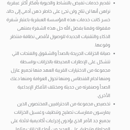
تقديم خدمات تفيض بالنشاط والحيوية بأفكار أكثر عبقرية
نراهن أنها لن تتاح ولن تجئ على خاطر ذهن آدمي إلى حالا،
خسر كانت خدمات هذه المؤسسة العبقرية باعتبار شفرة
مقفولة وقمنا بفضل الله حل هذه الشفرة بمنتهى
الذكاء والتقنيات الجديدة للوصول لأقصى نظافة منتظر
وقوعها.
صيانة الخزانات الجريحة بالصدأ والشقوق والفتحات التي
تتشكل على الإطارات المحيطة بالخزانات بواسطة
مجموعة من الاختيارات القريبة العهد منها تجميع عازل
ومنها لحام الفنطاس ومنها تحول العوامة ومنها دعك
الصدأ وصنفرته من حديثة ومختلف الأفكار الإبداعية
الأخرى.
تخصيص مجموعة من الاحترافيين المختصون الذين
يمارسون ممارسات تصليح وتنظيف وغسيل الخزانات
بجميع جد الأمر الذي يؤدون إجراءات أكاديمية لائحة على
المحاولة وتنطبق على العديد من أنواع الخزانات مثلما