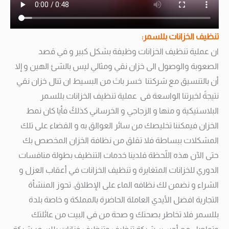
تنظيف الخزانات بللسمر:
ان عملية تنظيف الخزانات وظيفة بشكل كبير و في قصد
الصعوبة والوصول الى خزان نقي ومثالي ليس بالشئ الهين و إلا
أن بالتنسيق مع شركتنا خسر باتَ من البسيط ان تنال خزان نقي
نتيجةً لخبرتنا الواسعة فى عملية تنظيف الخزانات بللسمر
البلاستيكية و منها و الزجاجي و الخرساني كذلكً فأيا كان نمط
الخزان فيمكننا تخليصك من سائر العوالق به و القضاء على تلك
المشكلات ببساطة فلا تقلق من نظافة الخزان المخصص بك
حتى الآن هذه اللّحظة فلدينا خدمات التنظيف بطولة منافسات
الدوري للخزانات المتغايرة و تنظيف الخزانات في أعقاب العزل و
الشراء و نضمن لك نظافه الماء على الإطلاق.
تحوز المنشأة
التجارية افضل الأيدي العاملة الحاضرة بالمملكة و خاصة بلدة
بللسمر فلا تخاطر بصحتك و صحة من في البيت من عائلتك