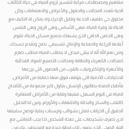
مفاهيم ومصطلحات مركبة لتفسير لزوم المياه في حياة الكائنات
الحية تتعدد المجالات والحقول والأغراض والاهتمامات وكل
مخلوق حي طفيف الخدعة وقليل الإجراء ولا يمكن له التكيف مع
الحياة بلا وفرة المياه، فهي الأساس وهي الروح وهي النفس
وهي الحضن الدافئ الذي يشبعك بجميع مسكن الحياة، تقوم
أعلاها الزراعة والصناعة والإنتاج، تتسببفي نضج وتقدم جسدك،
ومن نعم الله أنه لا يبقى ميدان لا يتطلب للمياه مطلب صارم
كمجالات الكهرباء والطاقة ومجالات التصنيع للمواد الغذائية
والأجهزة والإلكترونيات، بالقرب من الغصون التي يزرعها
للاحتياجات الآدمية التي يتوقف فوق منها حمايته من الأمراض،
فأطباء الصحة يطالبون الإنسان بتناول اكبر مجموعة من الأقداح
للمياه في اليوم السهل، ففيها وقاية من الأمراض المتغايرة
كالقلب والسكر والبدانة والالتهابات والأورام، وبين لنا التحليل
الدقيق أن الخزانات تمتلئ بشوائب وترسبات رملية توضح سلبيتها
لدى تصرف تشخيصات على صحة الشخص لذا يجب التماشي مع
التيار الصحي الذي يصون لك رابطة جيدة مع المحيطين بك من