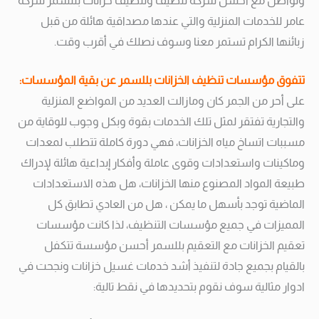
وتواصل مع أحسن شركة تنظيف وتنظيف خزانات بللسمر شركة
عامر للخدمات المنزلية والتي عندها مصداقية هائلة من قبل
زبائنها الكرام تستمر معنا وسوف نصلك في أقرب وقت.
تتفوق مؤسسات تنظيف الخزانات بللسمر عن بقية المؤسسات:
على أحر من الجمر كان ومازالت العديد من المواضع المنزلية
والتجارية تفتقر لمثل تلك الخدمات بقوة وبكل وجوب للوقاية من
مسببات اتساخ مياه الخزانات، فهي دورة كاملة تتطلب لمعدات
وماكينات واستعدادات وقوى عاملة وأفكار إبداعية هائلة لإدراك
طبيعة المواد المصنوع منها الخزانات، هل هذه الاستعدادات
الماضية توجد بأسهل ما يمكن ، هل من العادي تطابق كل
المميزات في جميع مؤسسات التنظيف، لذا كانت مؤسسات
تعقيم الخزانات مع التعقيم بللسمر أحسن مؤسسة تتكفل
بالقيام بجميع جادة لتنفيذ أشد خدمات غسيل خزانات ونجحت في
ادوار مثالية سوف نقوم بتحديدها في نقط تالية: