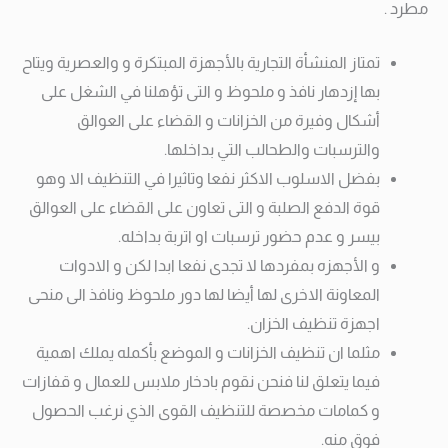
مطرد .
تمتاز المنشأة التجارية بالأجهزة المبتكرة و والعصرية ويتاح
بها إزدهار نافذ و ملحوظ و التى تؤهلنا في الشغل على
أشكال وفيرة من الخزانات و القضاء على العوالق
والترسبات والطحالب التي بداخلها.
بفضل الاسلوب الاكثر نفعا وتاثيرا في التنظيف الا وهو
قوة الدفع الصلبة و التى تعاون على القضاء على العوالق
بيسر و عدم حضور ترسبات او اتربة بداخله.
و الأجهزه بمفردها لا تجدى نفعا ابدا لكن و الادوات
المعاونة الاخرى لها أيضا لها دور ملحوظ ونافذ الى منحى
اجهزة تنظيف الخزان.
مثلما ان تنظيف الخزانات و الموضع بأكمله يملك اهمية
فيما يتعلق لنا فنحن نقوم بادخار ملابس للعمال و قفازات
و كمامات مخصصة للتنظيف القوى الذي نرغب الحصول
فوق منه.