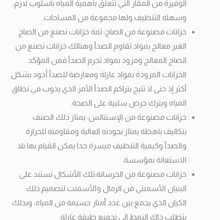
الوفيرة من المقار التي تتعلق بأهمية المياه بأسلوب لازم،
وسهلة التنظيف ولها مجموعة من المساحات.
خزانات مصنوعة من الصاج: ثمة خزانات تصنع من الصاج
الغير معالج بمواد تقاوم الصدأ وهنالك خزانات تصنع من
الصاج المعالج ومزود بمواد تحرم الصدأ فمن المؤكد
الخزانات المزودة بمواد عازلة ومعارضة للصدأ أجود بشكل
أكثر إذ حتى لا تتيح بتراكم الصدأ الأمر الذي يذوب في نطاق
المياه ويترك حرض سلبية على الصحة.
خزانات مصنوعة من الإستنالس: يمتاز ذلك الصنف
بتكاليف باهظة يمتاز بجودته العالية ومقاومته للحرارة
والصدأ وكيفية التنظيف ميسرة جدا يمكن القيام بها بلا
الاستعانة بمؤسسة.
خزانات مصنوعة من الخرسانة:تلك الأشكال تستند على
البنيان الأسمنتي من الرمال والأسمنت لتصميم ذلك
الكيان الذي يجمع بين عدد أمتار جسيمة من المياه، وبذلك
يتطلب ذاك النمط إلى تجميع طبقة عازلة.