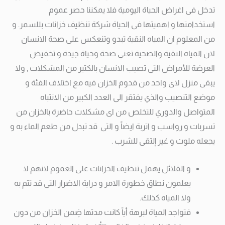
تدخل فى اغراض الحياة اليومية فلا يمكننا حصر عموم
استخدامتها و اهميتها فى الحياة شركة تنظيف خزانات بللسمر.
و
من المعلوم ان المياه النقية تبدو وتنعكس على صحة الانسان
لان المياه النقية والصحية تعني صحة وحياة جيدة و تخفيض
العرضة للأمراض التى تصيب الانسان بالكثير من المشكلات , ولا
يبقى منزل لاى واحد من قدوم الخزان فيه مع اختلاف الفئة و
موضع التنصيب والذي يفتقر الى العدد الكبير من الانتباه
المتواصل والدوري للتخلص من اى مشكلات حاضرة بالخزان من
تسربات و رواسب و اتربة ايضاً و التى قد تبدل من طعم الماء به و
يجعله ملوث و غير إلتقى للشرب .
و القلائل يهمل تنظيف الخزانات على العموم لانهم لا
يعلمون نطاق خطورة الامر و دراية الاضرار التى قد تتم به
ولا المياه كذلك.
فتواجد المياة لبرهة أياً كانت مدتها ضِمن الخزان من دون