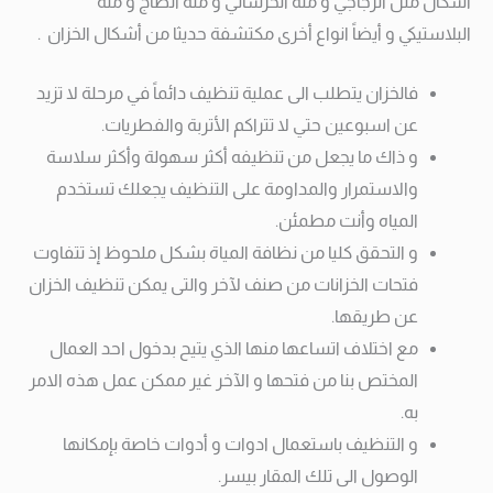
أشكال مثل الزجاجي و منه الخرساني و منه الصاج و منه
البلاستيكي و أيضاً انواع أخرى مكتشفة حديثا من أشكال الخزان .
فالخزان يتطلب الى عملية تنظيف دائماً في مرحلة لا تزيد
عن اسبوعين حتي لا تتراكم الأتربة والفطريات.
و ذاك ما يجعل من تنظيفه أكثر سهولة وأكثر سلاسة
والاستمرار والمداومة على التنظيف يجعلك تستخدم
المياه وأنت مطمئن.
و التحقق كليا من نظافة المياة بشكل ملحوظ إذ تتفاوت
فتحات الخزانات من صنف لآخر والتى يمكن تنظيف الخزان
عن طريقها.
مع اختلاف اتساعها منها الذي يتيح بدخول احد العمال
المختص بنا من فتحها و الآخر غير ممكن عمل هذه الامر
به.
و التنظيف باستعمال ادوات و أدوات خاصة بإمكانها
الوصول الى تلك المقار بيسر.